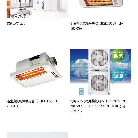
酸素カプセル
浴室換気乾燥暖房器（壁面100V） BF-
861RGA
浴室換気乾燥暖房器（天井100V） BF-
同時給排形窓用換気扇 ツインファン FMT-
261RGA
200SM リモコンタイプ / FMT-200P 引き
紐タイプ