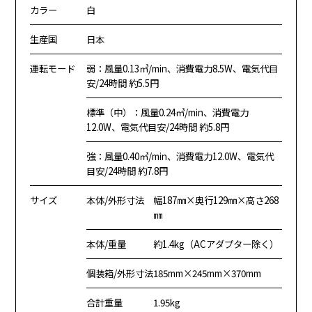
カラー
白
生産国
日本
運転モード
弱：風量0.13㎥/min、消費電力8.5W、電気代目
安/24時間 約5.5円
標準（中）：風量0.24㎥/min、消費電力
12.0W、電気代目安/24時間 約5.8円
強：風量0.40㎥/min、消費電力12.0W、電気代
目安/24時間 約7.8円
サイズ
本体/外形寸法
幅187㎜×奥行129㎜×高さ268
㎜
本体/重量
約1.4kg（ACアダプター除く）
個装箱/外形寸法
185mm×245mm×370mm
合計重量
1.95kg