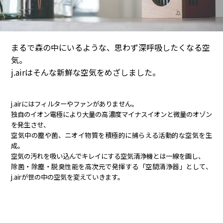
まるで森の中にいるような、思わず深呼吸したくなる空
気。
j.airはそんな新鮮な空気をめざしました。
j.airにはフィルターやファンがありません。
独自のイオン電極により大量の高濃度マイナスイオンと微量のオゾン
を発生させ、
空気中の塵や菌、ニオイ物質を積極的に捕らえる活動的な空気を生
成。
空気の汚れを吸い込んでキレイにする空気清浄機とは一線を画し、
除菌・除塵・脱臭性能を高次元で発揮する「空間清浄器」として、
j.airが世の中の空気を変えていきます。